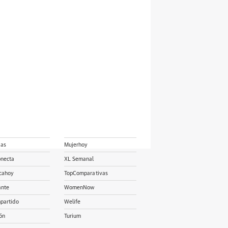
ias
Mujerhoy
onecta
XL Semanal
cahoy
TopComparativas
ante
WomenNow
partido
Welife
ón
Turium