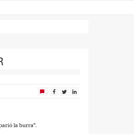
R
arió la burra”.