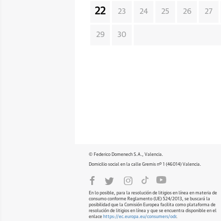
22
23
24
25
26
27
29
30
© Federico Domenech S.A., Valencia.
Domicilio social en la calle Gremis nº 1 (46014) Valencia.
En lo posible, para la resolución de litigios en línea en materia de
consumo conforme Reglamento (UE) 524/2013, se buscará la
posibilidad que la Comisión Europea facilita como plataforma de
resolución de litigios en línea y que se encuentra disponible en el
enlace
https://ec.europa.eu/consumers/odr
.