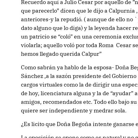
Recuerdo aquí a Julio Cesar por aquello de ”
que parecerlo” dicen que le dijo a Calpurnia 
anteriores-y la repudió. ( aunque de ello no
dato alguno que lo diga) y la leyenda hacer r
un patricio se “coló” en una ceremonia exclu
violarla; aquello voló por toda Roma Cesar se
hemos llegado querida Calpur”
Como sabrán ya hablo de la esposa- Doña Be
Sánchez ,a la sazón presidente del Gobierno
cargos virtuales como la de dirigir una especi
de hoy, licenciatura alguna y la de “ayudar” 
amigos, recomendados etc. Todo ello bajo su
quiere ser independiente y medrar sola.
¿Es licito que Doña Begoña intente ganarse e
La oposición se opone como es natural y no q