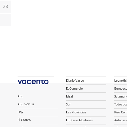
28
Diario Vasco
Leonotic
El Comercio
Burgosc
ABC
Ideal
Salaman
ABC Sevilla
Sur
Todoalic
Hoy
Las Provincias
Piso Com
El Correo
El Diario Montañés
Autocasi