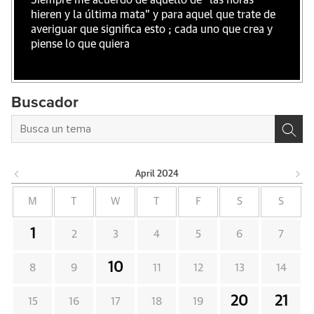
Siempre me acuerdo de aquello de "las horas
hieren y la última mata" y para aquel que trate de
averiguar que significa esto ; cada uno que crea y
piense lo que quiera
Buscador
April
2024
M
T
W
T
F
S
S
1
2
3
4
5
6
7
10
8
9
11
12
13
14
20
21
15
16
17
18
19