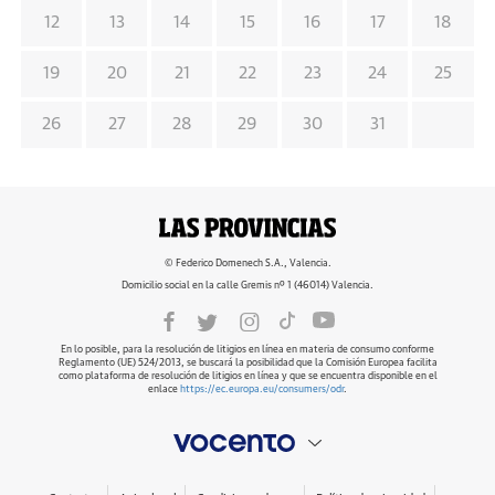
12
13
14
15
16
17
18
19
20
21
22
23
24
25
26
27
28
29
30
31
© Federico Domenech S.A., Valencia.
Domicilio social en la calle Gremis nº 1 (46014) Valencia.
En lo posible, para la resolución de litigios en línea en materia de consumo conforme
Reglamento (UE) 524/2013, se buscará la posibilidad que la Comisión Europea facilita
como plataforma de resolución de litigios en línea y que se encuentra disponible en el
enlace
https://ec.europa.eu/consumers/odr
.