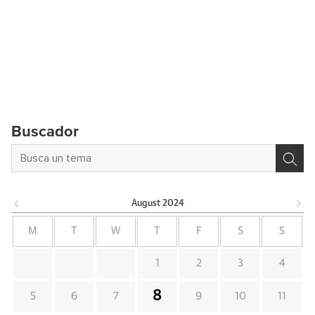
Buscador
August
2024
M
T
W
T
F
S
S
1
2
3
4
8
5
6
7
9
10
11