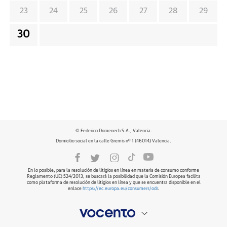
23
24
25
26
27
28
29
30
© Federico Domenech S.A., Valencia.
Domicilio social en la calle Gremis nº 1 (46014) Valencia.
En lo posible, para la resolución de litigios en línea en materia de consumo conforme
Reglamento (UE) 524/2013, se buscará la posibilidad que la Comisión Europea facilita
como plataforma de resolución de litigios en línea y que se encuentra disponible en el
enlace
https://ec.europa.eu/consumers/odr
.