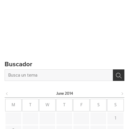
Buscador
June
2014
M
T
W
T
F
S
S
1