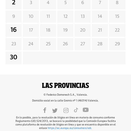
2
3
4
5
6
7
8
9
10
11
12
13
14
15
16
17
18
19
20
21
22
23
24
25
26
27
28
29
30
© Federico Domenech S.A., Valencia.
Domicilio social en la calle Gremis nº 1 (46014) Valencia.
En lo posible, para la resolución de litigios en línea en materia de consumo conforme
Reglamento (UE) 524/2013, se buscará la posibilidad que la Comisión Europea facilita
como plataforma de resolución de litigios en línea y que se encuentra disponible en el
enlace
https://ec.europa.eu/consumers/odr
.