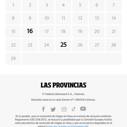
1
2
3
4
5
6
7
8
9
10
11
12
13
14
16
15
17
18
19
20
21
25
22
23
24
26
27
28
29
© Federico Domenech S.A., Valencia.
Domicilio social en la calle Gremis nº 1 (46014) Valencia.
En lo posible, para la resolución de litigios en línea en materia de consumo conforme
Reglamento (UE) 524/2013, se buscará la posibilidad que la Comisión Europea facilita
como plataforma de resolución de litigios en línea y que se encuentra disponible en el
enlace
https://ec.europa.eu/consumers/odr
.