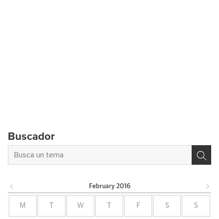
Buscador
February
2016
M
T
W
T
F
S
S