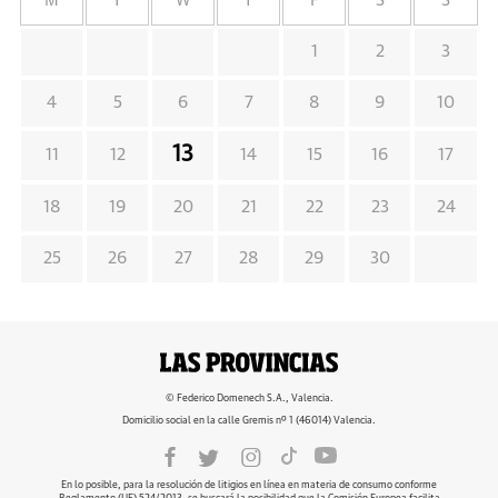
M
T
W
T
F
S
S
1
2
3
4
5
6
7
8
9
10
13
11
12
14
15
16
17
18
19
20
21
22
23
24
25
26
27
28
29
30
© Federico Domenech S.A., Valencia.
Domicilio social en la calle Gremis nº 1 (46014) Valencia.
En lo posible, para la resolución de litigios en línea en materia de consumo conforme