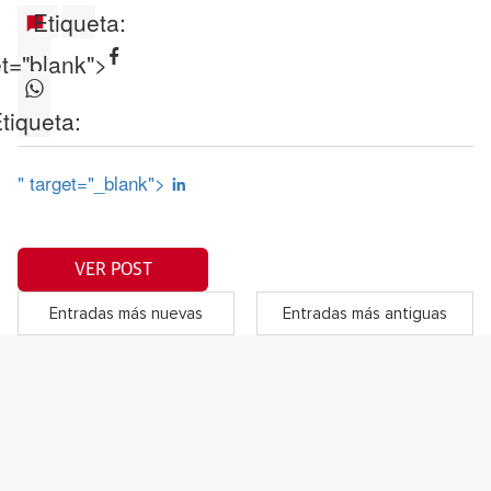
Etiqueta:
et="blank">
tiqueta:
" target="_blank">
VER POST
Entradas más nuevas
Entradas más antiguas