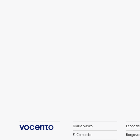
Diario Vasco
Leonotic
El Comercio
Burgosc