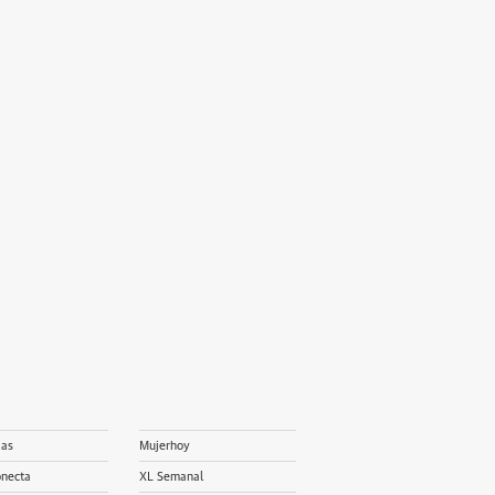
ias
Mujerhoy
onecta
XL Semanal