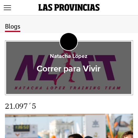
>
Blogs
Natacha López
Correr para Vivir
21.097´5