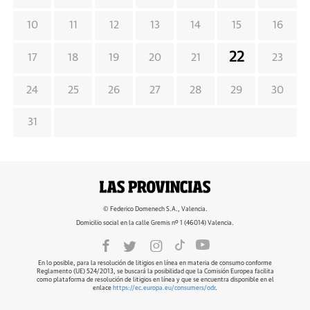
10
11
12
13
14
15
16
22
17
18
19
20
21
23
24
25
26
27
28
29
30
31
© Federico Domenech S.A., Valencia.
Domicilio social en la calle Gremis nº 1 (46014) Valencia.
En lo posible, para la resolución de litigios en línea en materia de consumo conforme
Reglamento (UE) 524/2013, se buscará la posibilidad que la Comisión Europea facilita
como plataforma de resolución de litigios en línea y que se encuentra disponible en el
enlace
https://ec.europa.eu/consumers/odr
.