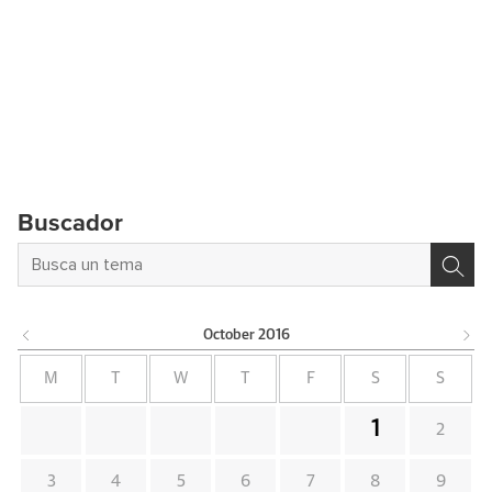
Buscador
October
2016
M
T
W
T
F
S
S
1
2
3
4
5
6
7
8
9