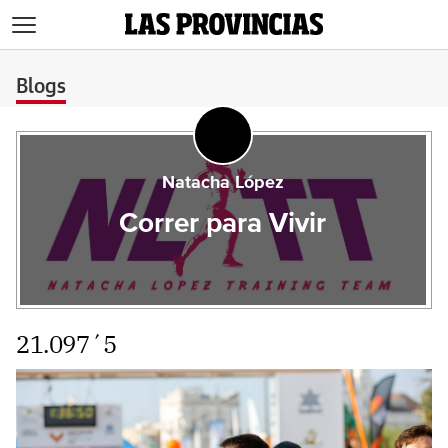
>
Blogs
Natacha López
Correr para Vivir
21.097´5