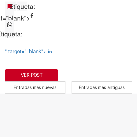
Etiqueta:
et="blank">
tiqueta:
" target="_blank">
VER POST
Entradas más nuevas
Entradas más antiguas