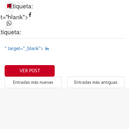
Etiqueta:
et="blank">
tiqueta:
" target="_blank">
VER POST
Entradas más nuevas
Entradas más antiguas