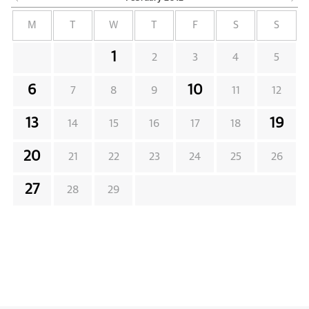
M
T
W
T
F
S
S
1
2
3
4
5
6
10
7
8
9
11
12
13
19
14
15
16
17
18
20
21
22
23
24
25
26
27
28
29