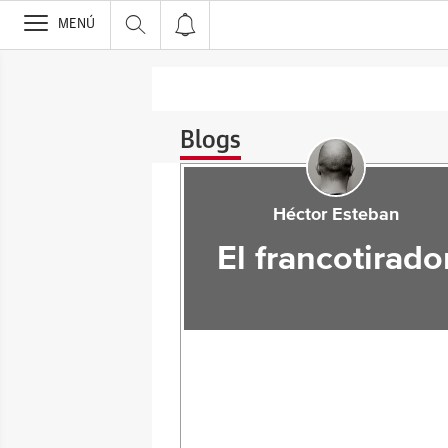
>
MENÚ
Blogs
Héctor Esteban
El francotirado