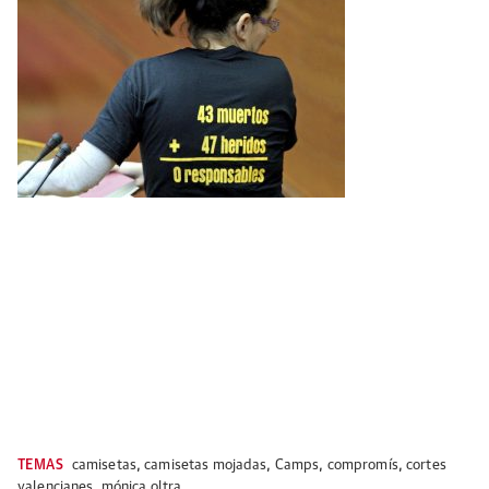
TEMAS
camisetas
,
camisetas mojadas
,
Camps
,
compromís
,
cortes
valencianes
,
mónica oltra