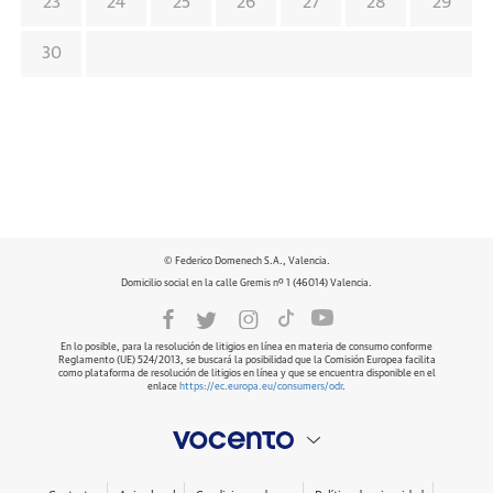
23
24
25
26
27
28
29
30
© Federico Domenech S.A., Valencia.
Domicilio social en la calle Gremis nº 1 (46014) Valencia.
En lo posible, para la resolución de litigios en línea en materia de consumo conforme
Reglamento (UE) 524/2013, se buscará la posibilidad que la Comisión Europea facilita
como plataforma de resolución de litigios en línea y que se encuentra disponible en el
enlace
https://ec.europa.eu/consumers/odr
.