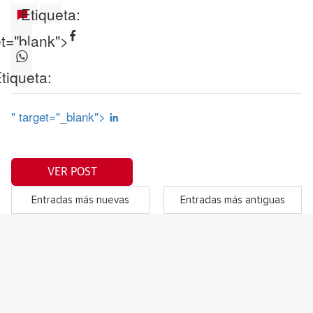
Etiqueta:
et="blank">
tiqueta:
" target="_blank">
VER POST
Entradas más nuevas
Entradas más antiguas