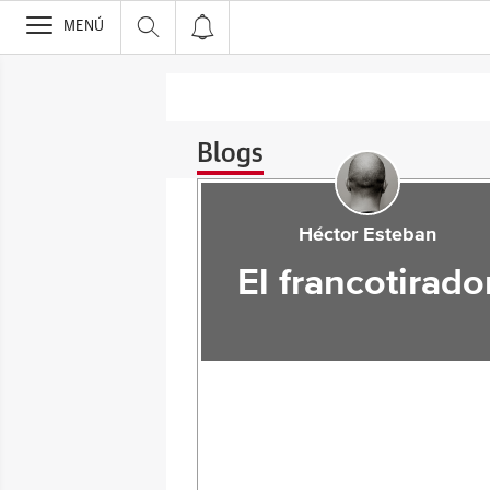
>
MENÚ
Blogs
Héctor Esteban
El francotirado