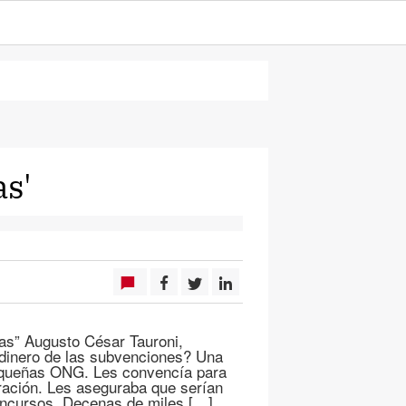
as'
tas” Augusto César Tauroni,
 dinero de las subvenciones? Una
pequeñas ONG. Les convencía para
ración. Les aseguraba que serían
oncursos. Decenas de miles […]