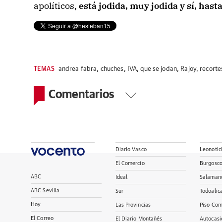
apolíticos,
está jodida, muy jodida y sí, hast
TEMAS
andrea fabra
,
chuches
,
IVA
,
que se jodan
,
Rajoy
,
recorte
Comentarios
Diario Vasco
Leonotic
El Comercio
Burgosc
ABC
Ideal
Salaman
ABC Sevilla
Sur
Todoalic
Hoy
Las Provincias
Piso Com
El Correo
El Diario Montañés
Autocasi