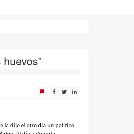
s huevos”
 la dijo el otro día un político
 Rajoy
. Al día siguiente,