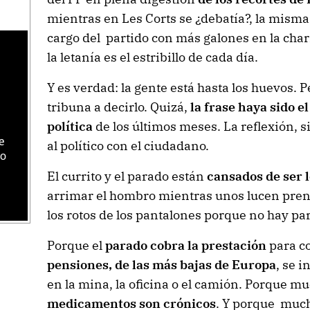
mientras en Les Corts se ¿debatía?, la misma 
cargo del partido con más galones en la char
la letanía es el estribillo de cada día.
Y es verdad: la gente está hasta los huevos. P
tribuna a decirlo. Quizá,
la frase haya sido e
política
de los últimos meses. La reflexión, s
e
al político con el ciudadano.
do
El currito y el parado están
cansados de ser 
arrimar el hombro mientras unos lucen pren
los rotos de los pantalones porque no hay pa
Porque el
parado cobra la prestación
para co
pensiones, de las más bajas de Europa
, se 
en la mina, la oficina o el camión. Porque m
medicamentos son crónicos
. Y porque much