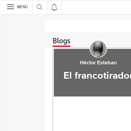
>
MENÚ
Blogs
Héctor Esteban
El francotirado