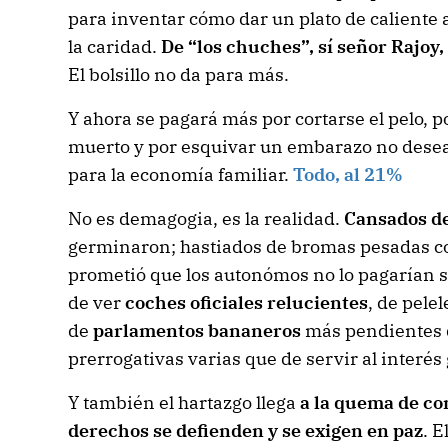
para inventar cómo dar un plato de caliente a
la caridad.
De “los chuches”, sí señor Rajoy
El bolsillo no da para más.
Y ahora se pagará más por cortarse el pelo, po
muerto y por esquivar un embarazo no desead
para la economía familiar.
Todo, al 21%
No es demagogia, es la realidad.
Cansados de
germinaron; hastiados de bromas pesadas co
prometió que los autonómos no lo pagarían 
de ver
coches oficiales relucientes
, de pelel
de
parlamentos bananeros
más pendientes d
prerrogativas varias que de servir al interés
Y también el hartazgo llega
a la quema de co
derechos se defienden y se exigen en paz
. E