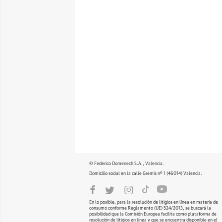
© Federico Domenech S.A., Valencia.
Domicilio social en la calle Gremis nº 1 (46014) Valencia.
En lo posible, para la resolución de litigios en línea en materia de
consumo conforme Reglamento (UE) 524/2013, se buscará la
posibilidad que la Comisión Europea facilita como plataforma de
resolución de litigios en línea y que se encuentra disponible en el