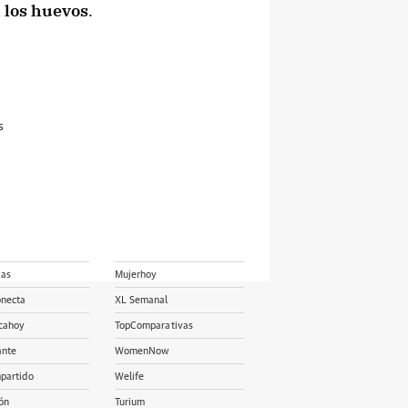
a los huevos
.
s
ias
Mujerhoy
onecta
XL Semanal
cahoy
TopComparativas
ante
WomenNow
partido
Welife
ón
Turium