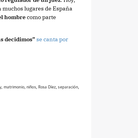
n muchos lugares de España
 el hombre
como parte
as decidimos”
se canta por
y
,
matrimonio
,
niños
,
Rosa Díez
,
separación
,