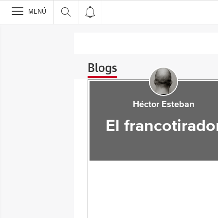
>
MENÚ
Blogs
Héctor Esteban
El francotirado