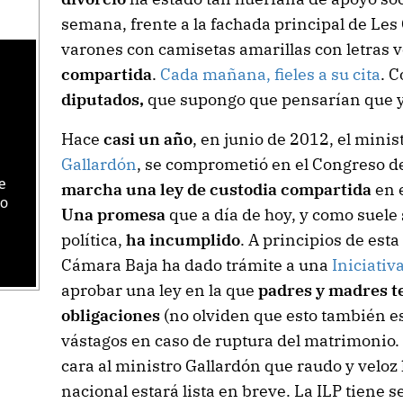
semana, frente a la fachada principal de Les
varones con camisetas amarillas con letras v
compartida
.
Cada mañana, fieles a su cita
. 
diputados,
que supongo que pensarían que ya
Hace
casi un año
, en junio de 2012, el minis
Gallardón
, se comprometió en el Congreso d
e
marcha una ley de custodia compartida
en 
do
Una promesa
que a día de hoy, y como suele
política,
ha incumplido
. A principios de est
Cámara Baja ha dado trámite a una
Iniciativ
aprobar una ley en la que
padres y madres t
obligaciones
(no olviden que esto también e
vástagos en caso de ruptura del matrimonio.
cara al ministro Gallardón que raudo y veloz
nacional estará lista en breve. La ILP tiene 