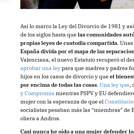
Así lo marco la Ley del Divorcio de 1981 y as
de los siglos hasta que
las comunidades aut
propias leyes de custodia compartida
. Una
España divida por el mapa de las separacio
Valenciana, el nuevo Estatuto recuperó el der
aprobar una ley
para que madres y padres fu
hijos en los casos de divorcio y que
el bienes
por encima de todas las cosas
.
Una ley que
,
y Compromís
mientras PSPV y EU defendiero
mujer con la esperanza de que el
Constitucio
socialistas pesaban más las “miembras” de B
oliera a Andros.
Casi nunca he oído a una mujer defender lo