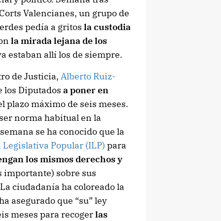
 Corts Valencianes, un grupo de
erdes pedía a gritos
la custodia
Con
la mirada lejana de los
 estaban allí los de siempre.
tro de Justicia,
Alberto Ruiz-
e los Diputados
a poner en
el plazo máximo de seis meses.
 ser norma habitual en la
a semana se ha conocido que la
a Legislativa Popular (ILP)
para
engan los mismos derechos y
s importante) sobre sus
 La ciudadanía ha coloreado la
 ha asegurado que “su” ley
seis meses para recoger
las