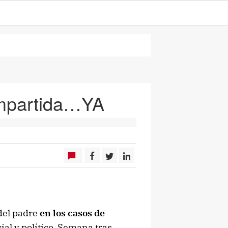
ompartida…YA
del padre
en los casos de
al y político. Semana tras