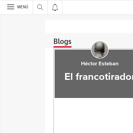
>
MENÚ
Blogs
Héctor Esteban
El francotirado