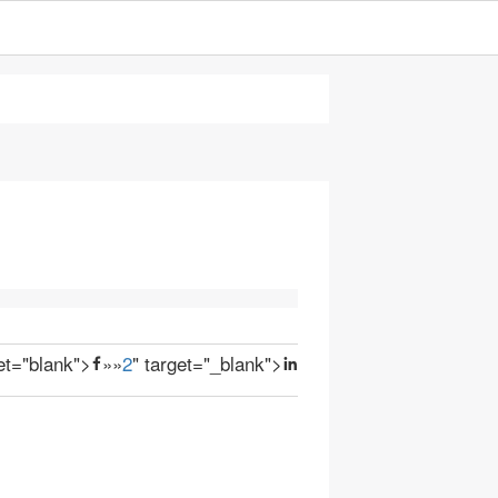
get="blank">
»
»
2
" target="_blank">