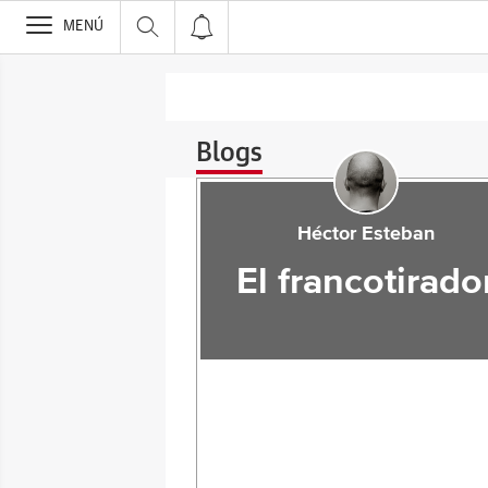
>
MENÚ
Blogs
Héctor Esteban
El francotirado