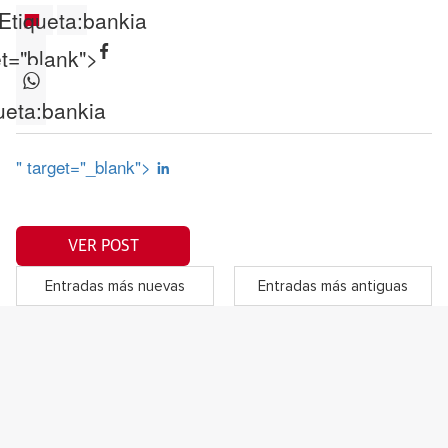
Etiqueta:
bankia
et="blank">
ueta:
bankia
" target="_blank">
VER POST
Entradas más nuevas
Entradas más antiguas