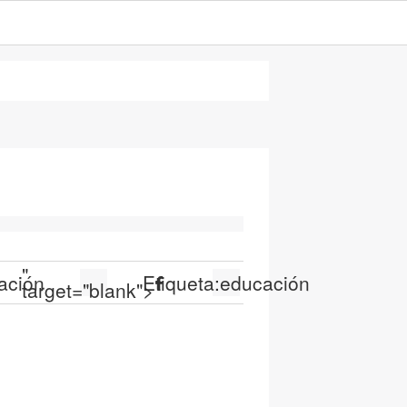
"
ación
Etiqueta:
educación
target="blank">