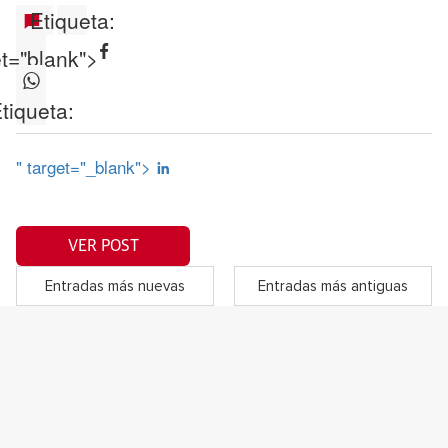
Etiqueta:
et="blank">
tiqueta:
" target="_blank">
VER POST
Entradas más nuevas
Entradas más antiguas