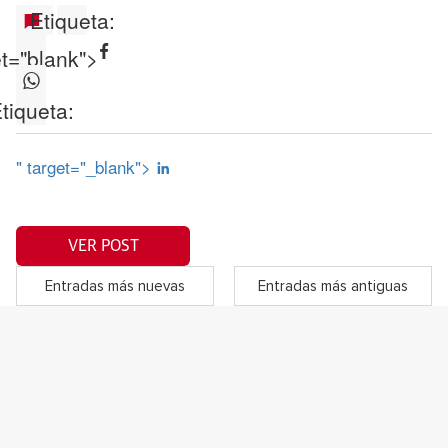
Etiqueta:
et="blank">
tiqueta:
" target="_blank">
VER POST
Entradas más nuevas
Entradas más antiguas