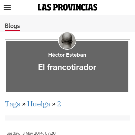
>
Blogs
Héctor Esteban
El francotirador
Tags
»
Huelga
»
2
Tuesday, 13 May 2014, 07:20