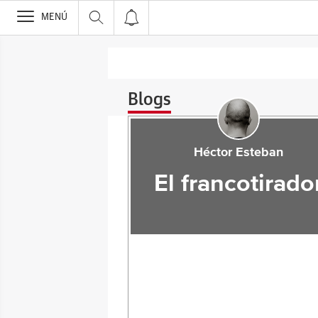
>
MENÚ
Blogs
Héctor Esteban
El francotirado