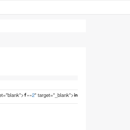
get="blank">
»
»
2
" target="_blank">