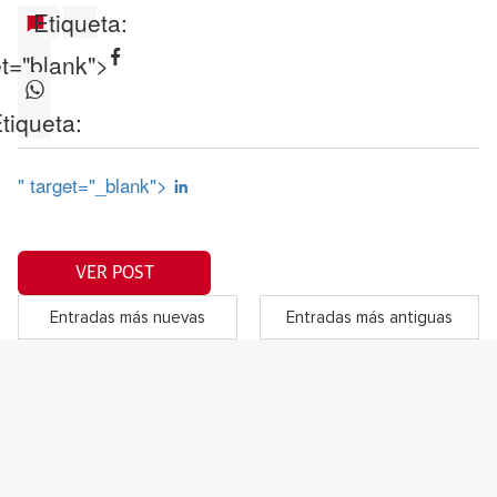
Etiqueta:
et="blank">
tiqueta:
" target="_blank">
VER POST
Entradas más nuevas
Entradas más antiguas