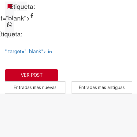
Etiqueta:
et="blank">
tiqueta:
" target="_blank">
VER POST
Entradas más nuevas
Entradas más antiguas