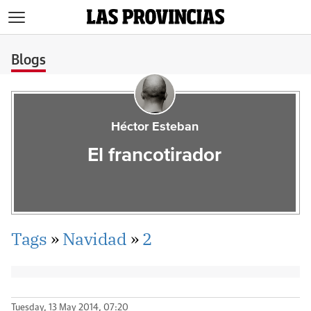
>
Blogs
Héctor Esteban
El francotirador
Tags
»
Navidad
»
2
Tuesday, 13 May 2014, 07:20