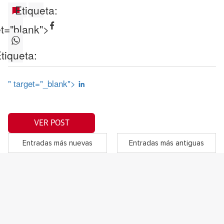
Etiqueta:
et="blank">
tiqueta:
" target="_blank">
VER POST
Entradas más nuevas
Entradas más antiguas