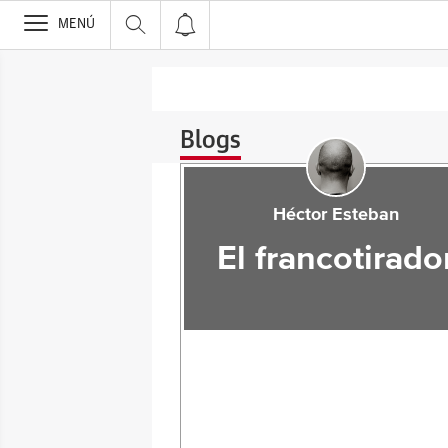
>
MENÚ
Blogs
Héctor Esteban
El francotirado