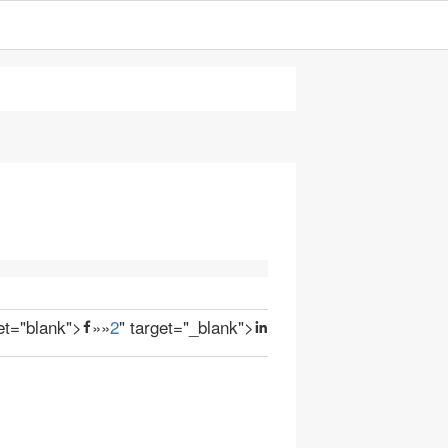
get="blank">
»
»
2
" target="_blank">