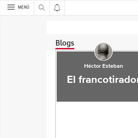
>
MENÚ
Blogs
Héctor Esteban
El francotirado