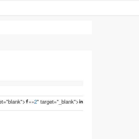
get="blank">
»
»
2
" target="_blank">