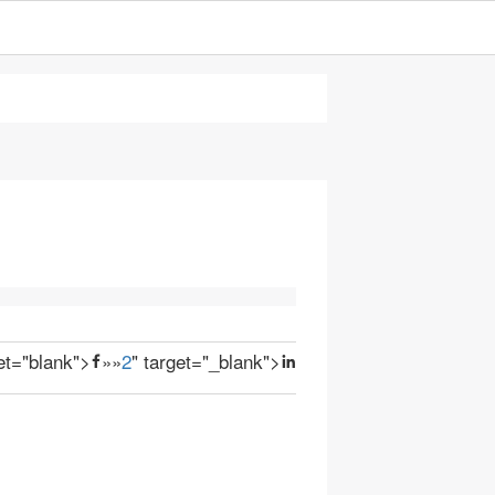
get="blank">
»
»
2
" target="_blank">