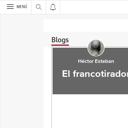
>
MENÚ
Blogs
Héctor Esteban
El francotirado