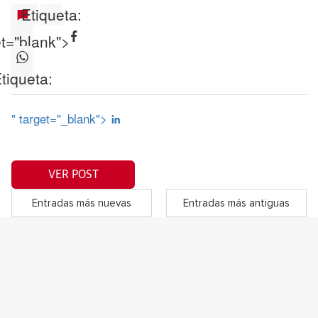
Etiqueta:
et="blank">
tiqueta:
" target="_blank">
VER POST
Entradas más nuevas
Entradas más antiguas