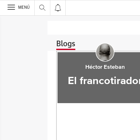
>
MENÚ
Blogs
Héctor Esteban
El francotirado