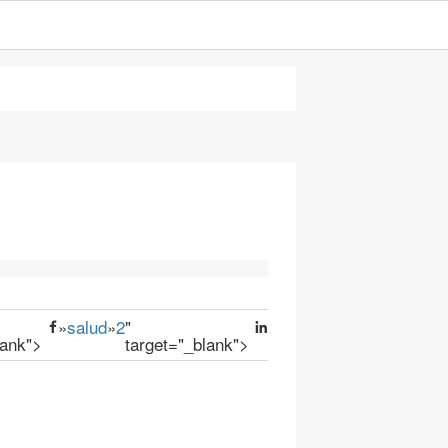
»
salud
»
2
"
lank">
target="_blank">