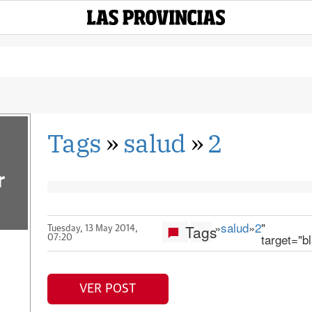
Tags
»
salud
»
2
r
»
salud
»
2
"
Tags
Tuesday, 13 May 2014,
target="b
07:20
VER POST