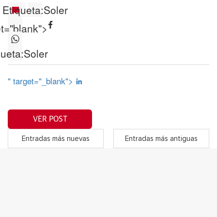
Etiqueta:
Soler
et="blank">
queta:
Soler
" target="_blank">
VER POST
Entradas más nuevas
Entradas más antiguas