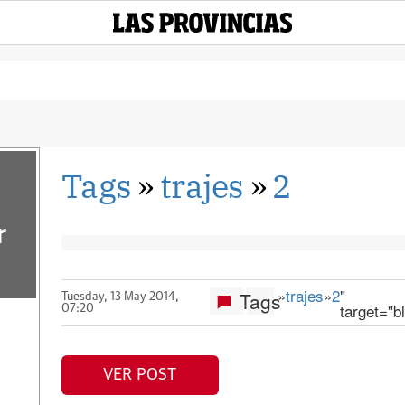
Tags
»
trajes
»
2
r
»
trajes
»
2
"
Tags
Tuesday, 13 May 2014,
target="b
07:20
VER POST