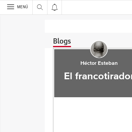
>
MENÚ
Blogs
Héctor Esteban
El francotirado