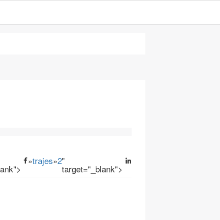
»
trajes
»
2
"
lank">
target="_blank">