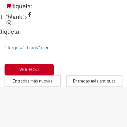
Etiqueta:
et="blank">
tiqueta:
" target="_blank">
VER POST
Entradas más nuevas
Entradas más antiguas