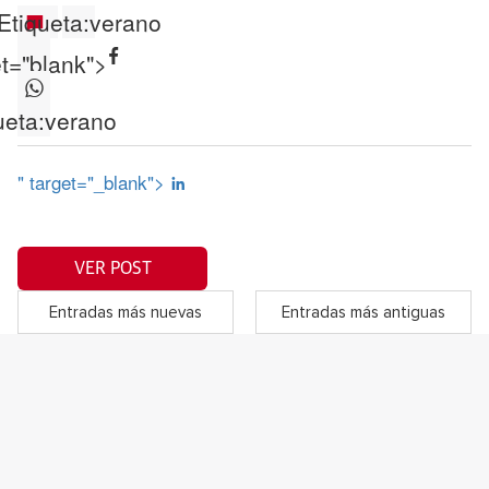
Etiqueta:
verano
et="blank">
ueta:
verano
" target="_blank">
VER POST
Entradas más nuevas
Entradas más antiguas