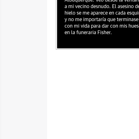
Albuquerque. Veo desde la venta
a mi vecino desnudo. El asesino d
hielo se me aparece en cada esqu
y no me importaría que terminase
con mi vida para dar con mis hue
en la funeraria Fisher.