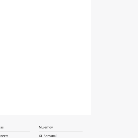
ias
Mujerhoy
onecta
XL Semanal