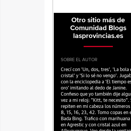
Otro sitio más de
Comunidad Blogs
lasprovincias.es
SOBRE EL AUTOR
Crecí con 'Un, dos, tres', 'La bola
cristal' y 'Si lo sé no vengo'. Juga
con la enciclopedia a 'El tiempo e
oro' imitando al dedo de Janine.
Confieso que yo también dije alg
vez a mi reloj: "Kitt, te necesito".
repiten en mi cabeza los números
8, 15, 16, 23, 42. Tomo copas en 
Bada Bing. Trafico con marihuana
en Agrestic y con cristal azul en