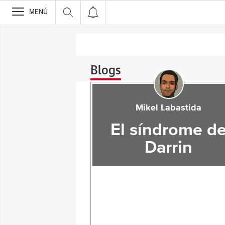
>
MENÚ
Blogs
Mikel Labastida
El síndrome d
Darrin