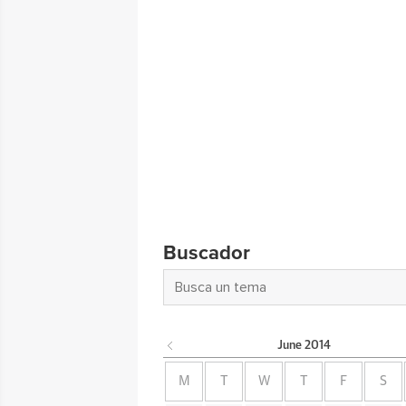
Buscador
June
2014
M
T
W
T
F
S