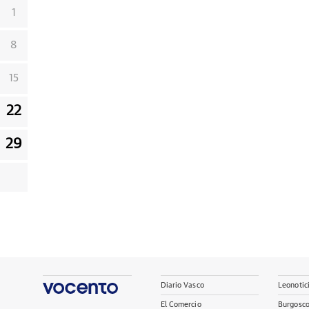
1
8
15
22
29
Diario Vasco
Leonotic
El Comercio
Burgosc