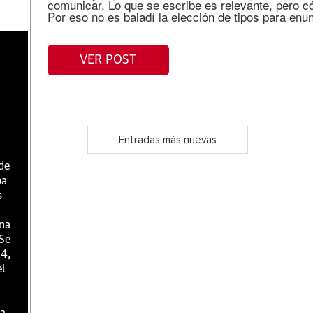
comunicar. Lo que se escribe es relevante, pero c
Por eso no es baladí la elección de tipos para enu
VER POST
Entradas más nuevas
 de
ba
s
una
 Se
 4,
el