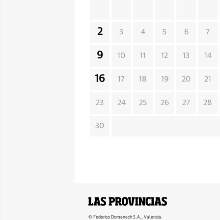
2
3
4
5
6
7
9
10
11
12
13
14
16
17
18
19
20
21
23
24
25
26
27
28
30
© Federico Domenech S.A., Valencia.