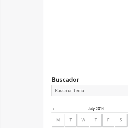
Buscador
July
2014
M
T
W
T
F
S