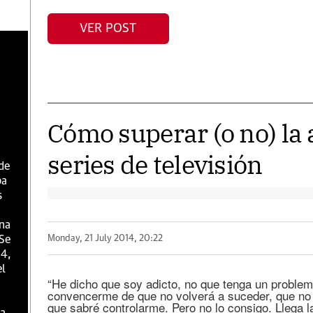
VER POST
Cómo superar (o no) la 
series de televisión
 de
ba
s
una
Monday, 21 July 2014, 20:22
 Se
 4,
el
“He dicho que soy adicto, no que tenga un proble
convencerme de que no volverá a suceder, que no m
que sabré controlarme. Pero no lo consigo. Llega l