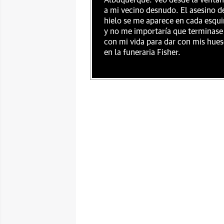
Albuquerque. Veo desde la venta
a mi vecino desnudo. El asesino d
hielo se me aparece en cada esqu
y no me importaría que terminase
con mi vida para dar con mis hue
en la funeraria Fisher.