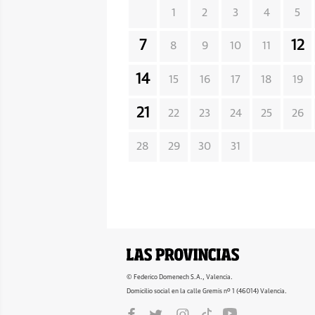
1
2
3
4
5
7
12
8
9
10
11
14
15
16
17
18
19
21
22
23
24
25
26
28
29
30
31
© Federico Domenech S.A., Valencia.
Domicilio social en la calle Gremis nº 1 (46014) Valencia.