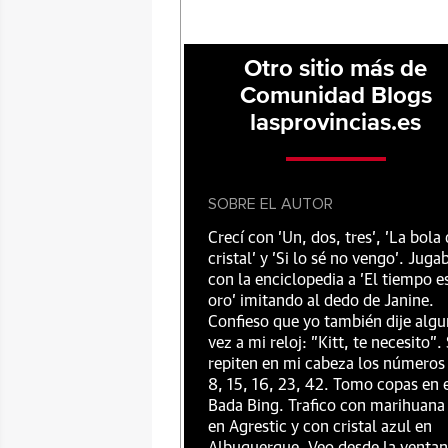
Otro sitio más de
Comunidad Blogs
lasprovincias.es
SOBRE EL AUTOR
Crecí con 'Un, dos, tres', 'La bola
cristal' y 'Si lo sé no vengo'. Juga
con la enciclopedia a 'El tiempo e
oro' imitando al dedo de Janine.
Confieso que yo también dije alg
vez a mi reloj: "Kitt, te necesito".
repiten en mi cabeza los números
8, 15, 16, 23, 42. Tomo copas en 
Bada Bing. Trafico con marihuana
en Agrestic y con cristal azul en