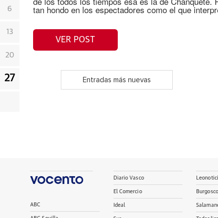
de los todos los tiempos ésa es la de Chanquete. 
tan hondo en los espectadores como el que interpr
6
13
VER POST
20
27
Entradas más nuevas
Diario Vasco
Leonotic
El Comercio
Burgosc
ABC
Ideal
Salaman