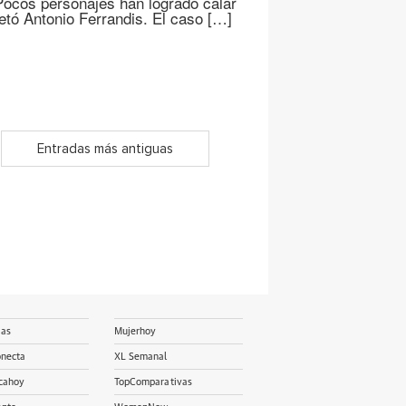
Pocos personajes han logrado calar
etó Antonio Ferrandis. El caso […]
Entradas más antiguas
ias
Mujerhoy
onecta
XL Semanal
cahoy
TopComparativas