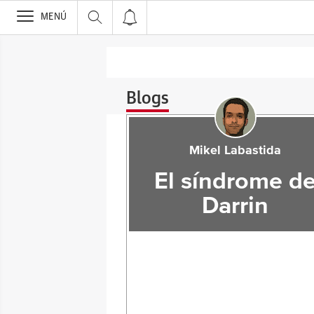
>
MENÚ
Blogs
Mikel Labastida
El síndrome d
Darrin