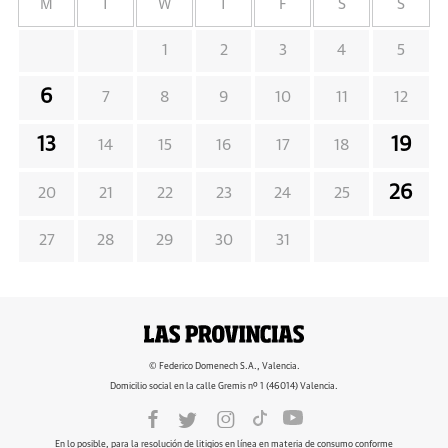
M
T
W
T
F
S
S
1
2
3
4
5
6
7
8
9
10
11
12
13
19
14
15
16
17
18
26
20
21
22
23
24
25
27
28
29
30
31
© Federico Domenech S.A., Valencia.
Domicilio social en la calle Gremis nº 1 (46014) Valencia.
En lo posible, para la resolución de litigios en línea en materia de consumo conforme