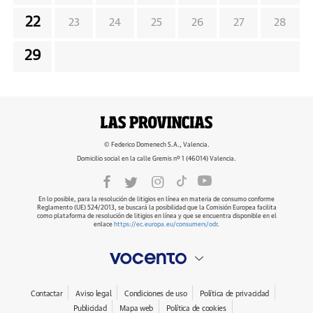
22
23
24
25
26
27
28
29
© Federico Domenech S.A., Valencia.
Domicilio social en la calle Gremis nº 1 (46014) Valencia.
En lo posible, para la resolución de litigios en línea en materia de consumo conforme
Reglamento (UE) 524/2013, se buscará la posibilidad que la Comisión Europea facilita
como plataforma de resolución de litigios en línea y que se encuentra disponible en el
enlace
https://ec.europa.eu/consumers/odr
.
Contactar
Aviso legal
Condiciones de uso
Política de privacidad
Publicidad
Mapa web
Política de cookies