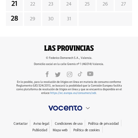
21
22
23
24
25
26
27
28
29
30
31
© Federico Domenech S.A., Valencia.
Domicilio social en la calle Gremis nº 1 (46014) Valencia.
En lo posible, para la resolución de litigios en línea en materia de consumo conforme
Reglamento (UE) 524/2013, se buscará la posibilidad que la Comisión Europea facilita
como plataforma de resolución de litigios en línea y que se encuentra disponible en el
enlace
https://ec.europa.eu/consumers/odr
.
Contactar
Aviso legal
Condiciones de uso
Política de privacidad
Publicidad
Mapa web
Política de cookies