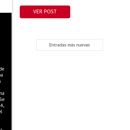
VER POST
Entradas más nuevas
 de
ba
s
una
 Se
 4,
el