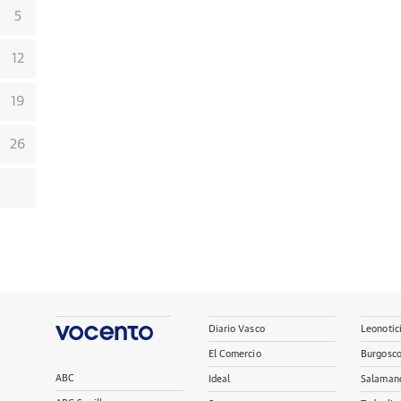
5
12
19
26
Diario Vasco
Leonotic
El Comercio
Burgosc
ABC
Ideal
Salaman