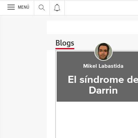
>
MENÚ
Blogs
Mikel Labastida
El síndrome d
Darrin