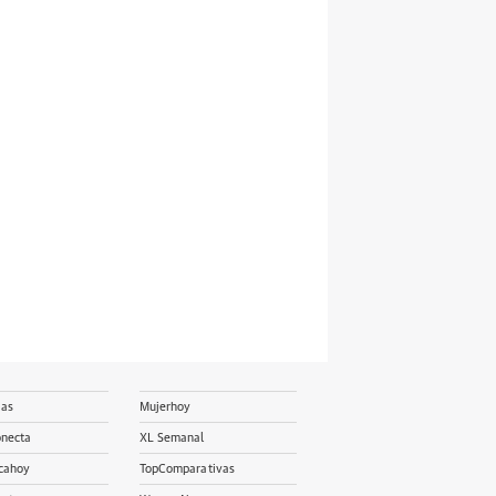
ias
Mujerhoy
onecta
XL Semanal
cahoy
TopComparativas