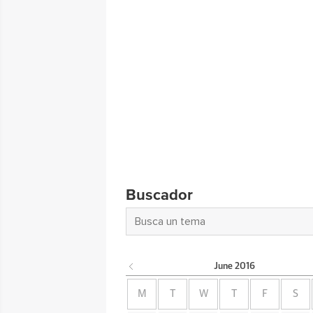
Buscador
June
2016
M
T
W
T
F
S