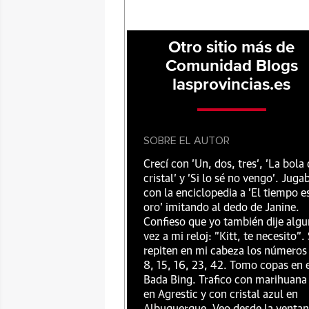
Otro sitio más de
Comunidad Blogs
lasprovincias.es
SOBRE EL AUTOR
Crecí con 'Un, dos, tres', 'La bola
cristal' y 'Si lo sé no vengo'. Juga
con la enciclopedia a 'El tiempo e
oro' imitando al dedo de Janine.
Confieso que yo también dije alg
vez a mi reloj: "Kitt, te necesito".
repiten en mi cabeza los números
8, 15, 16, 23, 42. Tomo copas en 
Bada Bing. Trafico con marihuana
en Agrestic y con cristal azul en