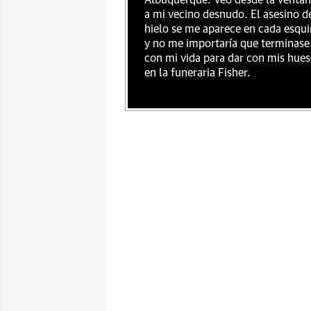
Albuquerque. Veo desde la venta
a mi vecino desnudo. El asesino d
hielo se me aparece en cada esqu
y no me importaría que terminase
con mi vida para dar con mis hue
en la funeraria Fisher.