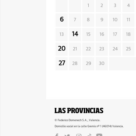
1
2
3
4
6
7
8
9
10
11
14
13
15
16
17
18
20
21
22
23
24
25
27
28
29
30
© Federico Domenech S.A., Valencia.
Domicilio social en la calle Gremis nº 1 (46014) Valencia.