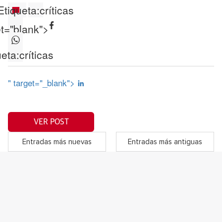
Etiqueta:
críticas
et="blank">
ueta:
críticas
" target="_blank">
VER POST
Entradas más nuevas
Entradas más antiguas