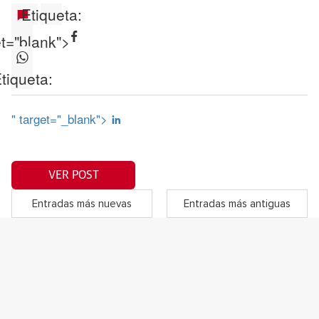
Etiqueta:
et="blank">
tiqueta:
" target="_blank">
VER POST
Entradas más nuevas
Entradas más antiguas