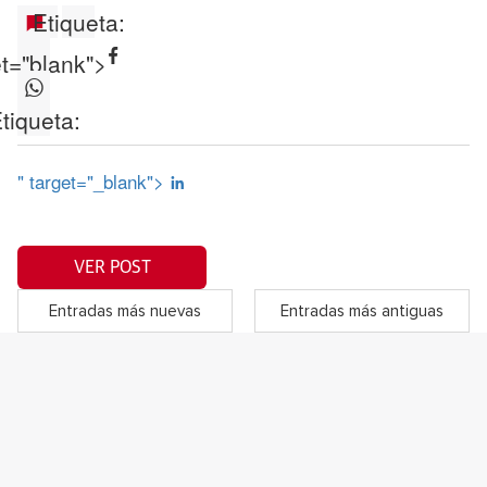
Etiqueta:
et="blank">
tiqueta:
" target="_blank">
VER POST
Entradas más nuevas
Entradas más antiguas